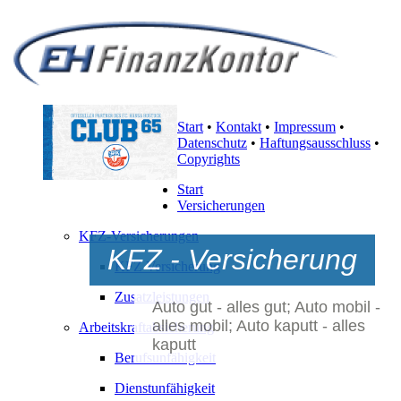
Start
•
Kontakt
•
Impressum
•
Datenschutz
•
Haftungsausschluss
•
Copyrights
Start
Versicherungen
KFZ-Versicherungen
KFZ - Versicherung
KFZ Versicherung
Zusatzleistungen
Auto gut - alles gut; Auto mobil -
alles mobil; Auto kaputt - alles
Arbeitskraftabsicherung
kaputt
Berufsunfähigkeit
Dienstunfähigkeit