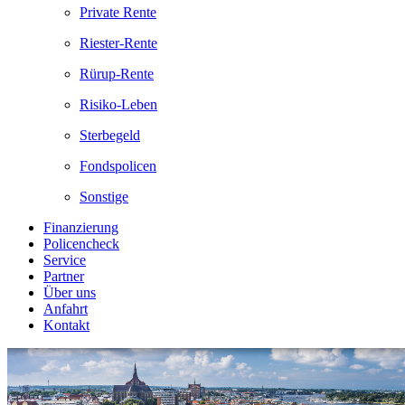
Private Rente
Riester-Rente
Rürup-Rente
Risiko-Leben
Sterbegeld
Fondspolicen
Sonstige
Finanzierung
Policencheck
Service
Partner
Über uns
Anfahrt
Kontakt