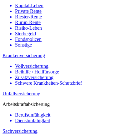
Kapital-Leben
Private Rente
Riester-Rente
Rürup-Rente
Risiko-Leben
Sterbegeld
Fondspolicen
Sonstige
Krankenversicherung
Vollversicherung
Beihilfe / Heilfürsorge
Zusatzversicherung
Schwere Krankheiten-Schutzbrief
Unfallversicherung
Arbeitskraftabsicherung
Berufsunfähigkeit
Dienstunfähigkeit
Sachversicherung