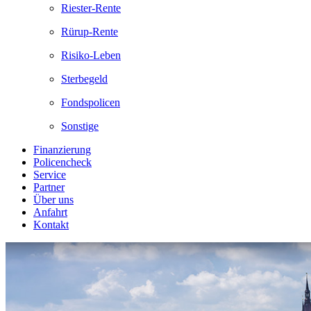
Riester-Rente
Rürup-Rente
Risiko-Leben
Sterbegeld
Fondspolicen
Sonstige
Finanzierung
Policencheck
Service
Partner
Über uns
Anfahrt
Kontakt