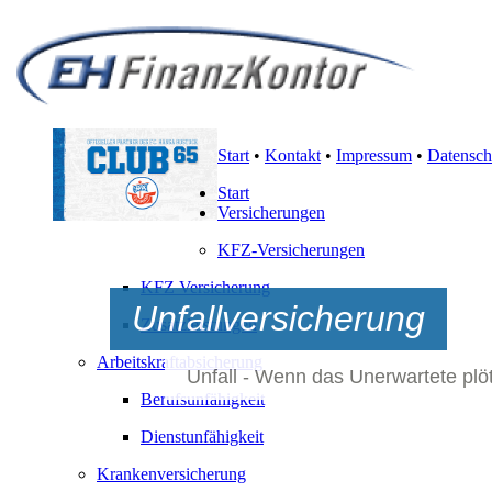
Start
•
Kontakt
•
Impressum
•
Datensch
Start
Versicherungen
KFZ-Versicherungen
KFZ Versicherung
Unfallversicherung
Zusatzleistungen
Arbeitskraftabsicherung
Unfall - Wenn das Unerwartete plöt
Berufsunfähigkeit
Dienstunfähigkeit
Krankenversicherung